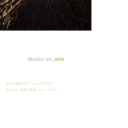
Studio on
_site
地球の循環の中で、人
と共に生きる
命のある「家具や建築」をつくります。
-土地の色-
土地の自然がもつ材料
土地の人がもつ知恵や技術
これらを再編集し、